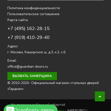
Политика конфиденциальности
Пользовательское соглашение
Карта сайта
+7 (495) 162-28-15
+7 (919) 410-29-40
Адрес:
г. Москва
,
Каширское ш, д.3, к.2, с.6
Email:
office@guardian-doors.ru
ВЫЗВАТЬ ЗАМЕРЩИКА
© 2010-2020- Официальный магазин стальных дверей
«Гардиан»
Не является публичной офертой
Подобрать дверь
Создание и продвижение сайта
- IMPERI.PRO |