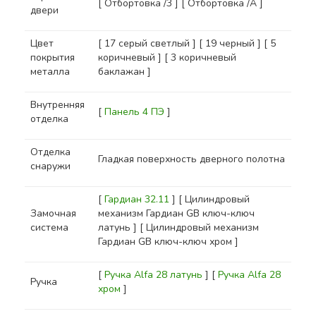
[ Отбортовка /3 ] [ Отбортовка /A ]
двери
Цвет
[ 17 серый светлый ] [ 19 черный ] [ 5
покрытия
коричневый ] [ 3 коричневый
металла
баклажан ]
Внутренняя
[
Панель 4 ПЭ
]
отделка
Отделка
Гладкая поверхность дверного полотна
снаружи
[
Гардиан 32.11
] [ Цилиндровый
Замочная
механизм Гардиан GB ключ-ключ
система
латунь ] [ Цилиндровый механизм
Гардиан GB ключ-ключ хром ]
[
Ручка Alfa 28 латунь
] [
Ручка Alfa 28
Ручка
хром
]