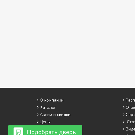
О компании
Рас
Каталог
Отз
Акции и скидки
Сер
Цены
Ста
Сервис
Вид
Подобрать дверь