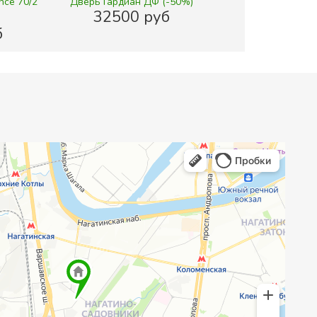
nce 70/2
Дверь Гардиан ДФ (-50%)
32500 руб
б