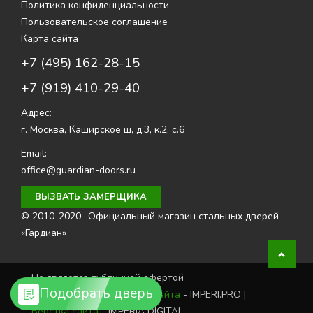
Политика конфиденциальности
Пользовательское соглашение
Карта сайта
+7 (495) 162-28-15
+7 (919) 410-29-40
Адрес:
г. Москва
,
Каширское ш, д.3, к.2, с.6
Email:
office@guardian-doors.ru
ВЫЗВАТЬ ЗАМЕРЩИКА
© 2010-2020- Официальный магазин стальных дверей
«Гардиан»
Не является публичной офертой
Подобрать дверь
Создание и продвижение сайта
- IMPERI.PRO |
Верстка сайта
- IMPERIA DIGITAL