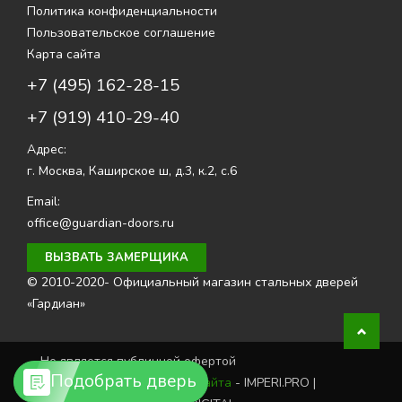
Политика конфиденциальности
Пользовательское соглашение
Карта сайта
+7 (495) 162-28-15
+7 (919) 410-29-40
Адрес:
г. Москва
,
Каширское ш, д.3, к.2, с.6
Email:
office@guardian-doors.ru
ВЫЗВАТЬ ЗАМЕРЩИКА
© 2010-2020- Официальный магазин стальных дверей
«Гардиан»
Не является публичной офертой
Подобрать дверь
Создание и продвижение сайта
- IMPERI.PRO |