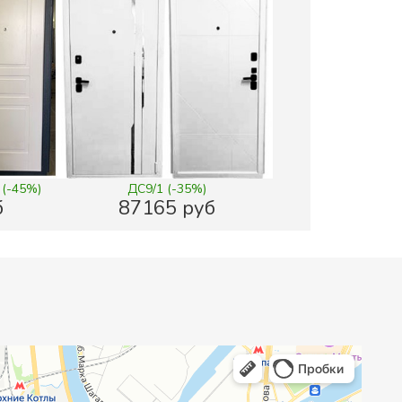
 (-45%)
ДС9/1 (-35%)
б
87165 руб