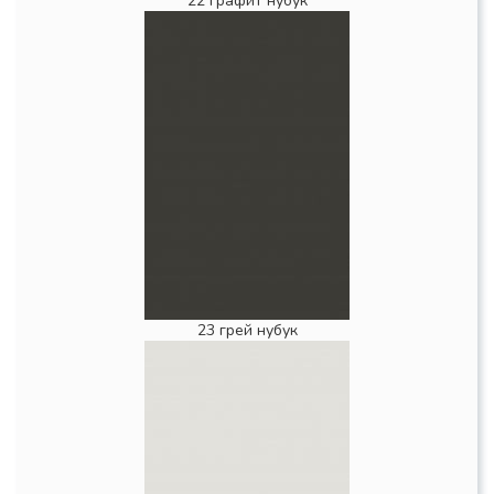
22 графит нубук
23 грей нубук