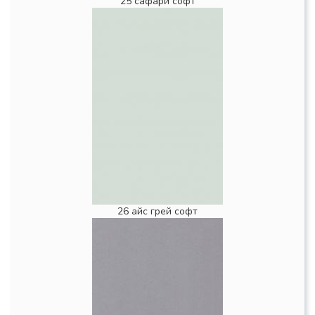
25 сафари софт
26 айс грей софт