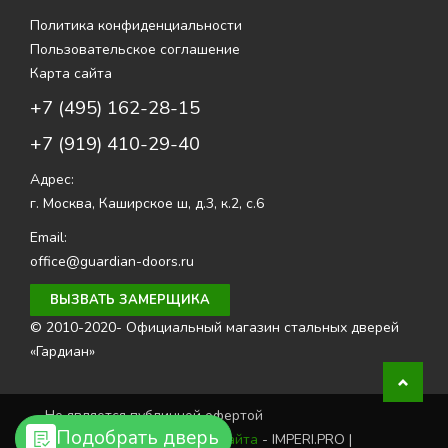
Политика конфиденциальности
Пользовательское соглашение
Карта сайта
+7 (495) 162-28-15
+7 (919) 410-29-40
Адрес:
г. Москва
,
Каширское ш, д.3, к.2, с.6
Email:
office@guardian-doors.ru
ВЫЗВАТЬ ЗАМЕРЩИКА
© 2010-2020- Официальный магазин стальных дверей
«Гардиан»
Не является публичной офертой
Подобрать дверь
Создание и продвижение сайта
- IMPERI.PRO |