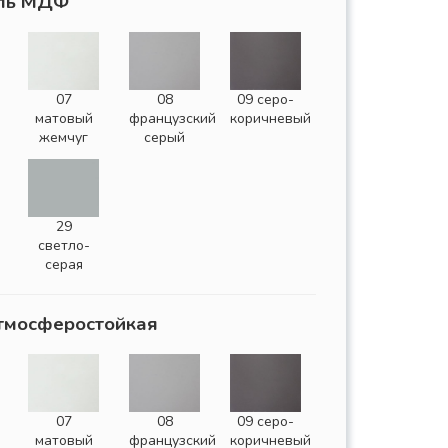
ль МДФ
07
08
09 серо-
матовый
французский
коричневый
жемчуг
серый
29
светло-
серая
тмосферостойкая
07
08
09 серо-
матовый
французский
коричневый