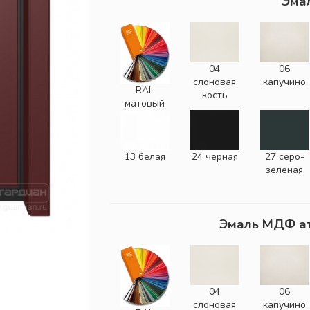
Эма
04
06
слоновая
капучино
RAL
кость
матовый
13 белая
24 черная
27 серо-
зеленая
Эмаль МДФ а
04
06
слоновая
капучино