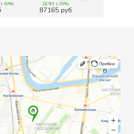
 (-50%)
ДС9/1 (-35%)
б
87165 руб