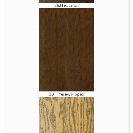
26.П каштан
30.П темный орех